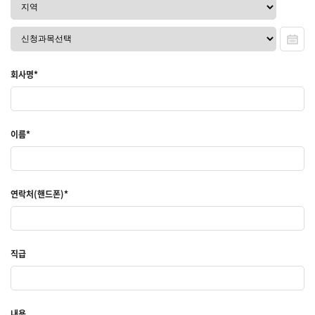
회사명*
이름*
연락처(핸드폰)*
직급
내용