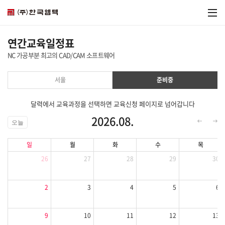
연간교육일정표
NC 가공부분 최고의 CAD/CAM 소프트웨어
서울
준비중
달력에서 교육과정을 선택하면 교육신청 페이지로 넘어갑니다
2026.08.
오늘
일
월
화
수
목
26
27
28
29
30
2
3
4
5
6
9
10
11
12
13