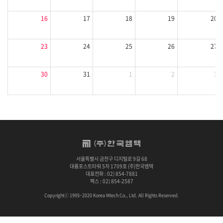
16
17
18
19
20
23
24
25
26
27
30
31
1
2
3
서울특별시 금천구 디지털로 9길 68
대륭포스트타워 5차 1709호 (주)한국엠텍
대표전화 : 02) 854-7881
팩스 : 02) 854-2587
Copyrightⓒ 1995~2020 Korea Mtech Co., Ltd. All Rights Reserved.